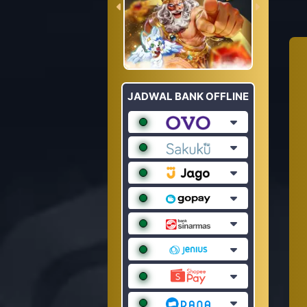
JADWAL BANK OFFLINE