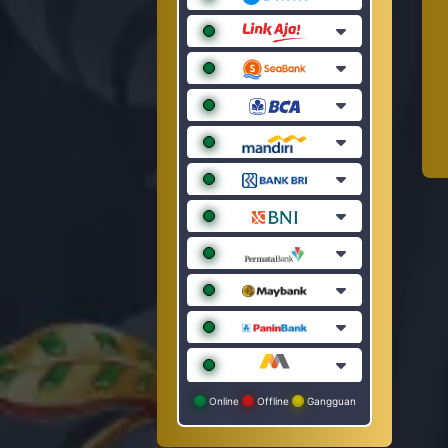
Online
Offline
Gangguan