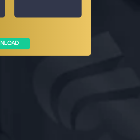
NLOAD